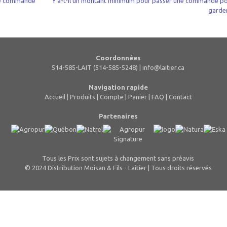
une commande
Y a-t-il un montant minimum pour passer une commande p
garde
Coordonnées
514-585-LAIT (514-585-5248) |
info@laitier.ca
Navigation rapide
Accueil
|
Produits
|
Compte
|
Panier
|
FAQ
|
Contact
Partenaires
Tous les Prix sont sujets à changement sans préavis
© 2024 Distribution Moisan & Fils - Laitier | Tous droits réservés