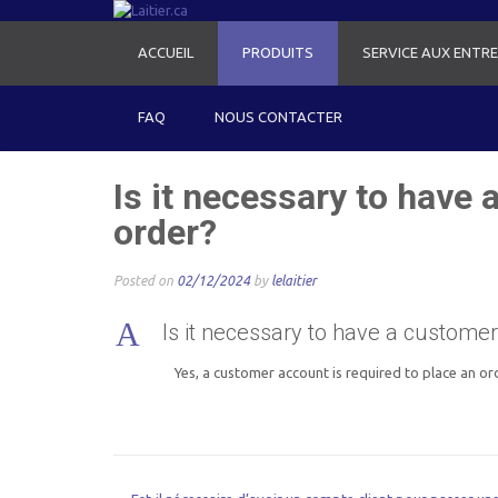
ACCUEIL
PRODUITS
SERVICE AUX ENTRE
FAQ
NOUS CONTACTER
Is it necessary to have
order?
Posted on
02/12/2024
by
lelaitier
A
Is it necessary to have a customer
Yes, a customer account is required to place an ord