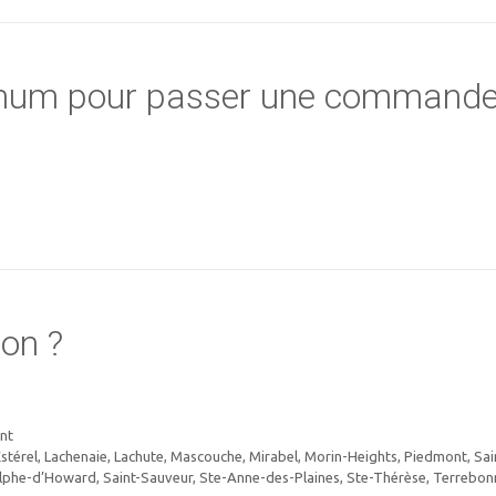
nimum pour passer une command
on ?
ent
, Estérel, Lachenaie, Lachute, Mascouche, Mirabel, Morin-Heights, Piedmont, Sai
lphe-d’Howard, Saint-Sauveur, Ste-Anne-des-Plaines, Ste-Thérèse, Terrebon