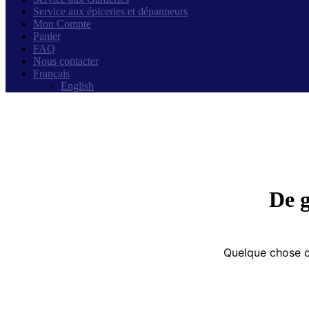
Service aux épiceries et dépanneurs
Mon Compte
Panier
FAQ
Nous contacter
Français
English
De g
Quelque chose d’