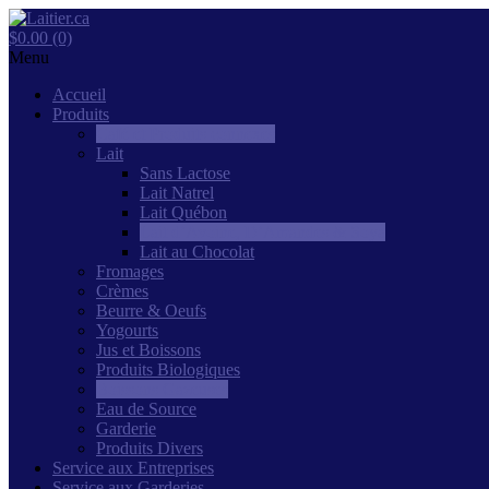
$0.00 (0)
Menu
Accueil
Produits
Café et Produits connexes
Lait
Sans Lactose
Lait Natrel
Lait Québon
Lait d’Avoine, D’Amandes & Soya
Lait au Chocolat
Fromages
Crèmes
Beurre & Oeufs
Yogourts
Jus et Boissons
Produits Biologiques
Boissons Gazeuses
Eau de Source
Garderie
Produits Divers
Service aux Entreprises
Service aux Garderies