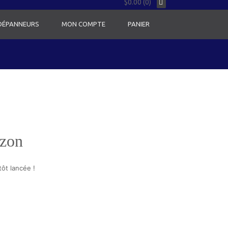
$0.00 (0)
 DÉPANNEURS
MON COMPTE
PANIER
izon
ôt lancée !