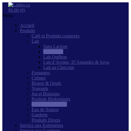
$0.00 (0)
Menu
Accueil
Produits
Café et Produits connexes
Lait
Sans Lactose
Lait Natrel
Lait Québon
Lait d’Avoine, D’Amandes & Soya
Lait au Chocolat
Fromages
Crèmes
Beurre & Oeufs
Yogourts
Jus et Boissons
Produits Biologiques
Boissons Gazeuses
Eau de Source
Garderie
Produits Divers
Service aux Entreprises
Service aux Garderies