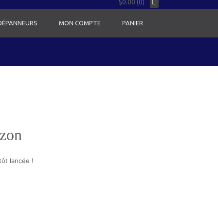
$0.00 (0)
 DÉPANNEURS
MON COMPTE
PANIER
izon
ôt lancée !