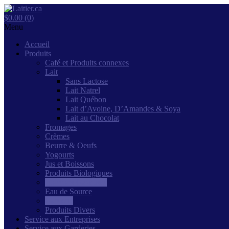
$0.00 (0)
Menu
Accueil
Produits
Café et Produits connexes
Lait
Sans Lactose
Lait Natrel
Lait Québon
Lait d’Avoine, D’Amandes & Soya
Lait au Chocolat
Fromages
Crèmes
Beurre & Oeufs
Yogourts
Jus et Boissons
Produits Biologiques
Boissons Gazeuses
Eau de Source
Garderie
Produits Divers
Service aux Entreprises
Service aux Garderies