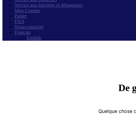
Service aux épiceries et dépanneurs
Mon Compte
Panier
FAQ
Nous contacter
Français
English
De g
Quelque chose d’