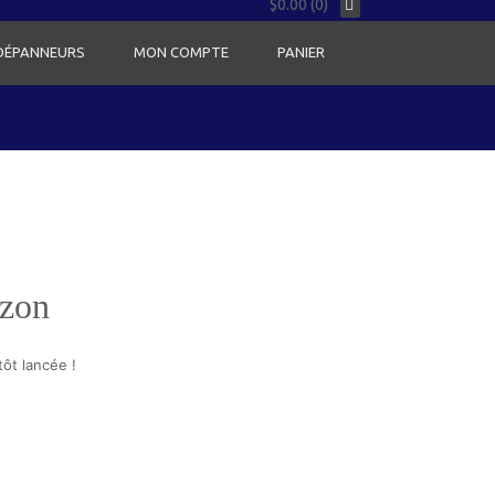
$0.00 (0)
 DÉPANNEURS
MON COMPTE
PANIER
izon
ôt lancée !