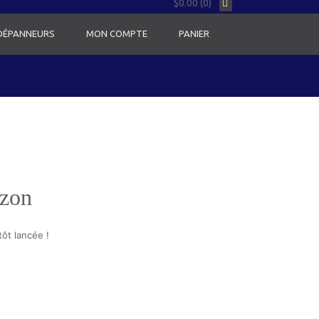
$0.00 (0)
 DÉPANNEURS
MON COMPTE
PANIER
izon
ôt lancée !