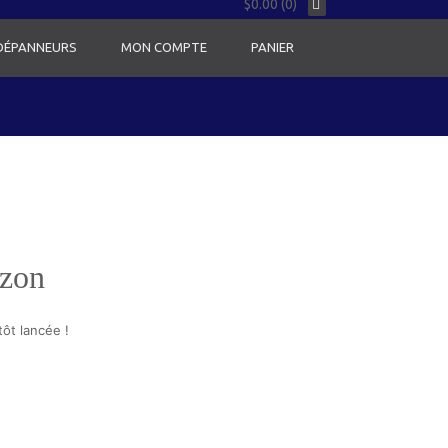
$0.00 (0)
 DÉPANNEURS
MON COMPTE
PANIER
izon
ôt lancée !