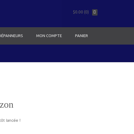
$0.00 (0)
 DÉPANNEURS
MON COMPTE
PANIER
izon
ôt lancée !