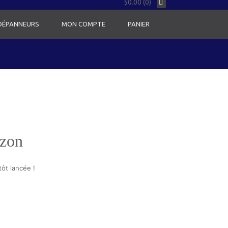
$0.00 (0)
 DÉPANNEURS
MON COMPTE
PANIER
izon
ôt lancée !